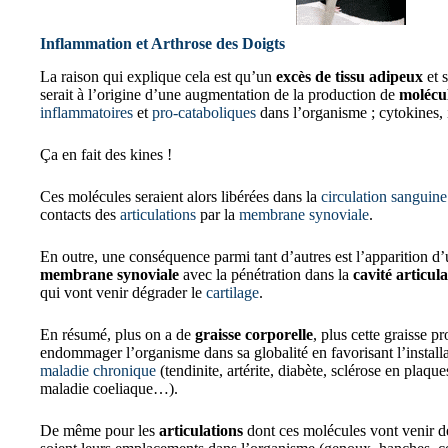
Inflammation et Arthrose des Doigts
La raison qui explique cela est qu’un
excès de tissu adipeux
et 
serait à l’origine d’une augmentation de la production de
molécu
inflammatoires
et
pro-cataboliques
dans l’organisme ; cytokines,
Ça en fait des kines !
Ces molécules seraient alors libérées dans la
circulation sanguine
contacts des
articulations
par la
membrane synoviale
.
En outre, une conséquence parmi tant d’autres est l’apparition d
membrane synoviale
avec la pénétration dans la
cavité articula
qui vont venir dégrader le
cartilage
.
En résumé, plus on a de
graisse corporelle
, plus cette graisse p
endommager l’organisme dans sa globalité en favorisant l’install
maladie chronique
(tendinite, artérite, diabète, sclérose en plaqu
maladie coeliaque…).
De même pour les
articulations
dont ces molécules vont venir d