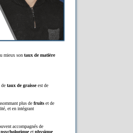
 au mieux son
taux de matière
n de
taux de graisse
est de
.
onsommant plus de
fruits
et de
té, et en intégrant
souvent accompagnés de
n
psychologique
et
physique