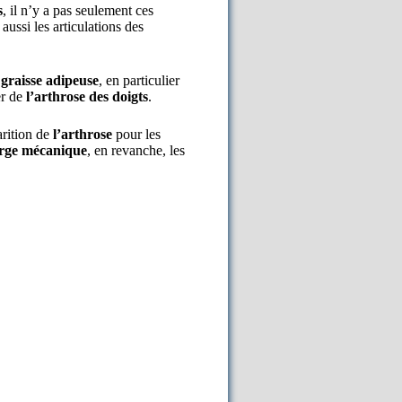
s
, il n’y a pas seulement ces
 aussi les articulations des
 graisse adipeuse
, en particulier
er de
l’arthrose des doigts
.
arition de
l’arthrose
pour les
rge mécanique
, en revanche, les