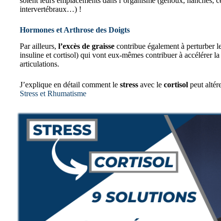
soient leurs emplacements dans l’organisme (genoux, hanches, cer
intervertébraux…) !
Hormones et Arthrose des Doigts
Par ailleurs,
l’excès de graisse
contribue également à perturber l
insuline et cortisol) qui vont eux-mêmes contribuer à accélérer 
articulations.
J’explique en détail comment le
stress
avec le
cortisol
peut altér
Stress et Rhumatisme