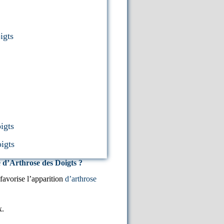
igts
igts
igts
 d’Arthrose des Doigts ?
favorise l’apparition
d’arthrose
x.