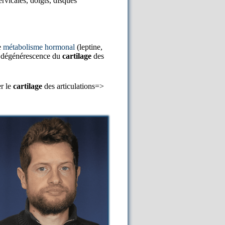
vicales, doigts, disques
e
métabolisme hormonal
(leptine,
la dégénérescence du
cartilage
des
er le
cartilage
des articulations=>