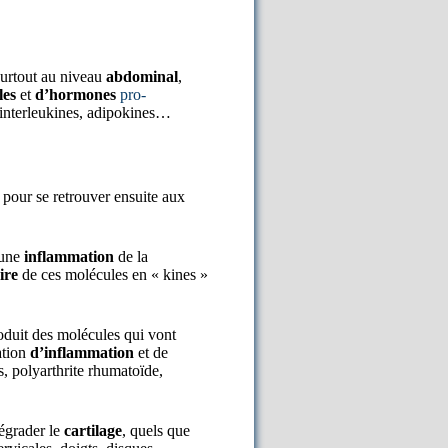
surtout au niveau
abdominal
,
les
et
d’hormones
pro-
 interleukines, adipokines…
pour se retrouver ensuite aux
’une
inflammation
de la
ire
de ces molécules en « kines »
roduit des molécules qui vont
ation
d’inflammation
et de
es, polyarthrite rhumatoïde,
égrader le
cartilage
, quels que