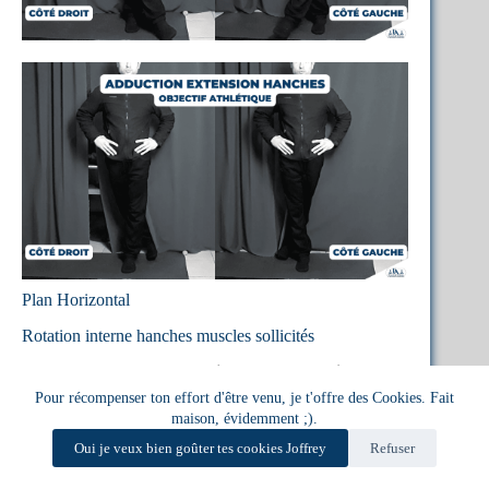
Plan Horizontal
Rotation interne hanches muscles sollicités
On peut observer une
Rotation Interne
soit,
jambe
tendue
avec les orteils du pied qui se dirige vers
Pour récompenser ton effort d'être venu, je t'offre des Cookies. Fait
l’intérieur
, ou g
enou fléchi à 90°
avec le pied dirigé
maison, évidemment ;).
vers
l’extérieur
pour avoir le genou qui pointe vers
Oui je veux bien goûter tes cookies Joffrey
Refuser
l’intérieur
.