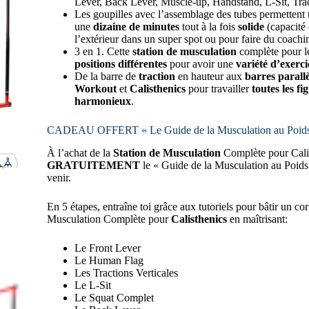
Lever, Back Lever, Muscle-up, Handstand, L-Sit, Tr
Les goupilles avec l’assemblage des tubes permettent u
une
dizaine de minutes
tout à la fois
solide
(capacité 
l’extérieur dans un super spot ou pour faire du coachi
3 en 1. Cette
station de musculation
complète pour le
positions différentes
pour avoir une
variété d’exercic
De la barre de
traction
en hauteur aux
barres parallè
Workout
et
Calisthenics
pour travailler
toutes les fi
harmonieux
.
CADEAU OFFERT « Le Guide de la Musculation au Poids
À l’achat de la
Station de Musculation
Complète pour Calis
GRATUITEMENT
le « Guide de la Musculation au Poids 
venir.
En 5 étapes, entraîne toi grâce aux tutoriels pour bâtir un co
Musculation Complète pour
Calisthenics
en maîtrisant:
Le Front Lever
Le Human Flag
Les Tractions Verticales
Le L-Sit
Le Squat Complet