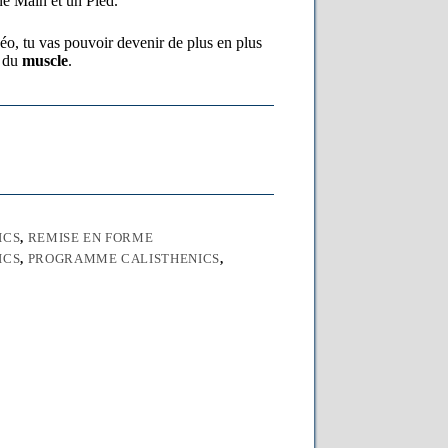
ne Main et un Pied.
déo, tu vas pouvoir devenir de plus en plus
t du
muscle
.
ICS
,
REMISE EN FORME
ICS
,
PROGRAMME CALISTHENICS
,