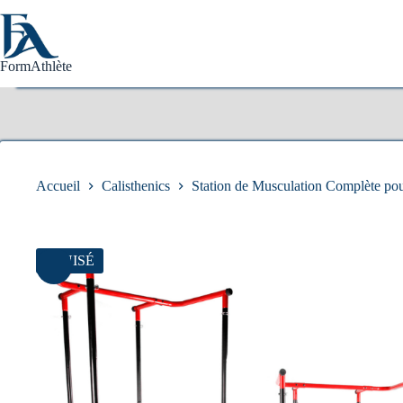
Passer
au
contenu
FormAthlète
Accueil
Calisthenics
Station de Musculation Complète pou
ÉPUISÉ