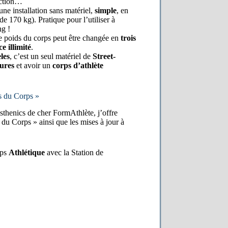
action…
ne installation sans matériel,
simple
, en
de 170 kg). Pratique pour l’utiliser à
ng !
 poids du corps peut être changée en
trois
e illimité
.
les
, c’est un seul matériel de
Street-
gures
et avoir un
corps d’athlète
 du Corps »
thenics de cher FormAthlète, j’offre
du Corps » ainsi que les mises à jour à
rps
Athlétique
avec la Station de